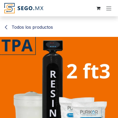
Ir al contenido
Todos los productos