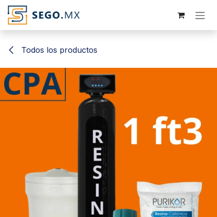
Ir al contenido
Todos los productos