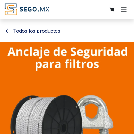
Ir al contenido
Todos los productos