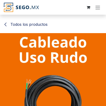
Ir al contenido
Todos los productos