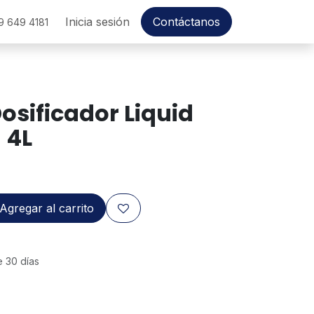
Inicia sesión
Contáctanos
9 649 4181
osificador Liquid
 4L
Agregar al carrito
e 30 días