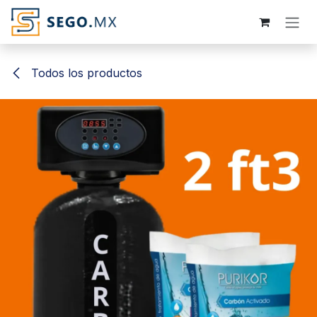
Ir al contenido
Todos los productos