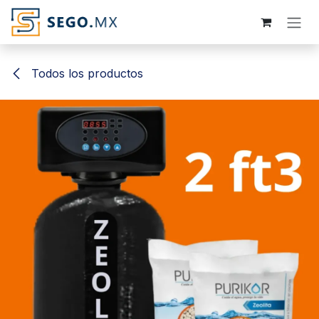
Ir al contenido
Todos los productos