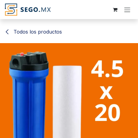
Ir al contenido
Todos los productos