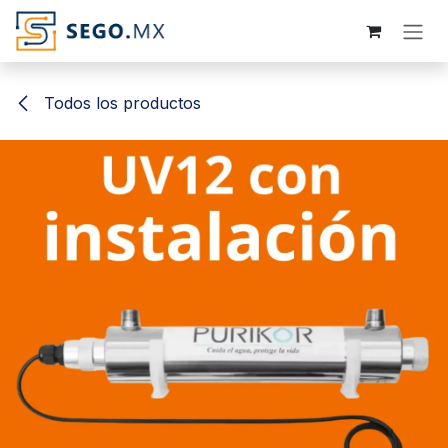
Ir al contenido
Todos los productos