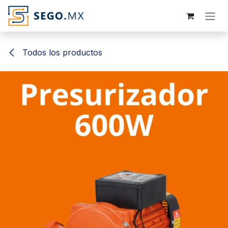
Ir al contenido
Todos los productos