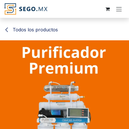
Ir al contenido
Todos los productos