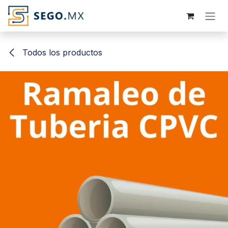
Ir al contenido
Todos los productos