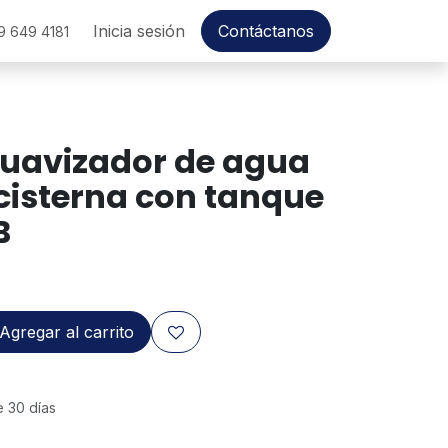
Inicia sesión
Contáctanos
9 649 4181
Suavizador de agua
 cisterna con tanque
B
Agregar al carrito
e 30 días