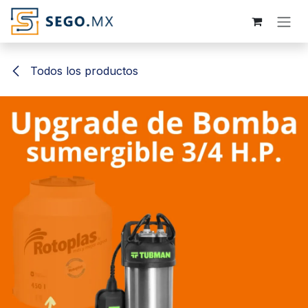
Ir al contenido
Todos los productos